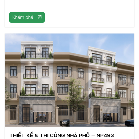
Khám phá
THIẾT KẾ & THI CÔNG NHÀ PHỐ – NP493