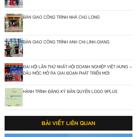
BÀN GIAO CÔNG TRÌNH NHÀ CHÚ LONG
BÀN GIAO CÔNG TRÌNH ANH CHỊ LINH-GIANG
ĐẠI HỘI LẦN THỨ NHẤT HỘI DOANH NGHIỆP VIỆT HƯNG –
DẤU MỐC MỞ RA GIAI ĐOẠN PHÁT TRIỂN MỚI
HÀNH TRÌNH ĐĂNG KÝ BẢN QUYỀN LOGO 9PLUS
BÀI VIẾT LIÊN QUAN