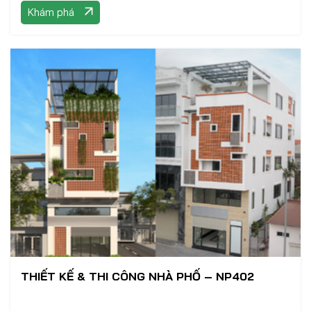
Khám phá
THIẾT KẾ & THI CÔNG NHÀ PHỐ – NP402