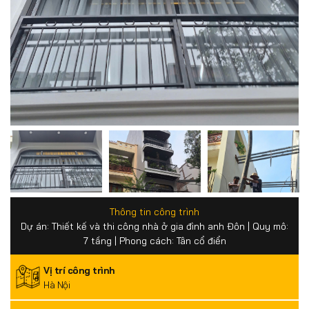
Thông tin công trình
Dự án: Thiết kế và thi công nhà ở gia đình anh Đôn | Quy mô:
7 tầng | Phong cách: Tân cổ điển
Vị trí công trình
Hà Nội