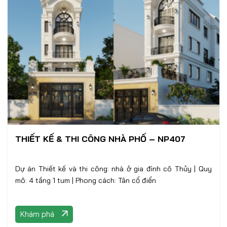
THIẾT KẾ & THI CÔNG NHÀ PHỐ – NP407
Dự án Thiết kế và thi công: nhà ở gia đình cô Thủy | Quy
mô: 4 tầng 1 tum | Phong cách: Tân cổ điển
Khám phá