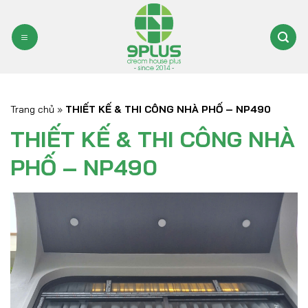
Bỏ
qua
nội
dung
Trang chủ
»
THIẾT KẾ & THI CÔNG NHÀ PHỐ – NP490
THIẾT KẾ & THI CÔNG NHÀ
PHỐ – NP490