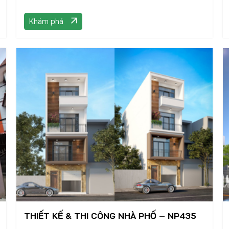
Khám phá
THIẾT KẾ & THI CÔNG NHÀ PHỐ – NP435