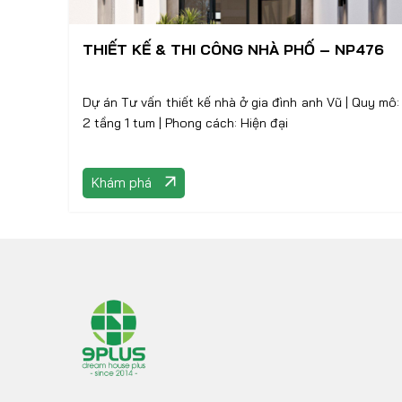
THIẾT KẾ & THI CÔNG NHÀ PHỐ – NP476
Dự án Tư vấn thiết kế nhà ở gia đình anh Vũ | Quy mô:
2 tầng 1 tum | Phong cách: Hiện đại
Khám phá