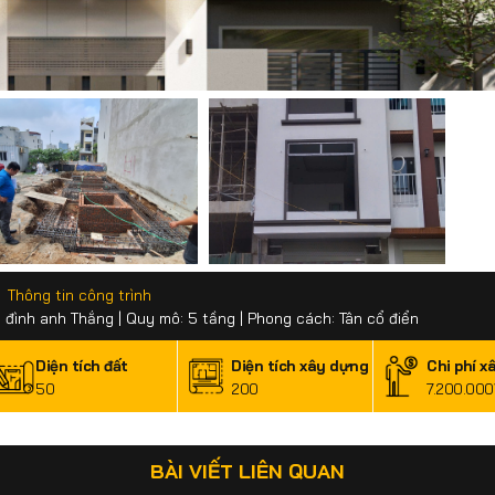
Thông tin công trình
a đình anh Thắng | Quy mô: 5 tầng | Phong cách: Tân cổ điển
Diện tích đất
Diện tích xây dựng
Chi phí x
50
200
7.200.00
BÀI VIẾT LIÊN QUAN