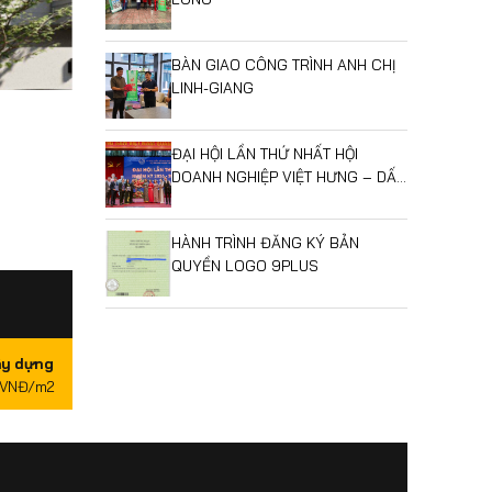
BÀN GIAO CÔNG TRÌNH ANH CHỊ
LINH-GIANG
ĐẠI HỘI LẦN THỨ NHẤT HỘI
DOANH NGHIỆP VIỆT HƯNG – DẤU
MỐC MỞ RA GIAI ĐOẠN PHÁT
TRIỂN MỚI
HÀNH TRÌNH ĐĂNG KÝ BẢN
QUYỀN LOGO 9PLUS
ây dựng
0VNĐ/m2