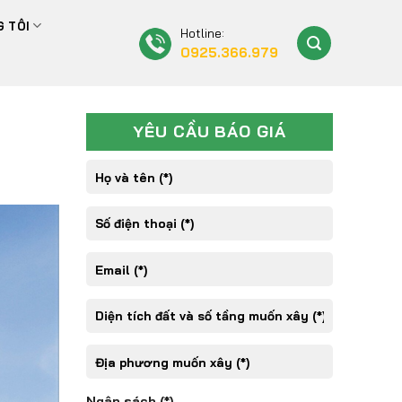
 TÔI
Hotline:
0925.366.979
YÊU CẦU BÁO GIÁ
Ngân sách (*)