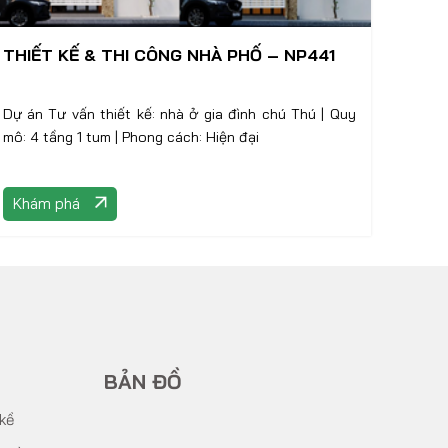
THIẾT KẾ & THI CÔNG NHÀ PHỐ – NP441
Dự án Tư vấn thiết kế: nhà ở gia đình chú Thú | Quy
mô: 4 tầng 1 tum | Phong cách: Hiện đại
Khám phá
BẢN ĐỒ
 kề