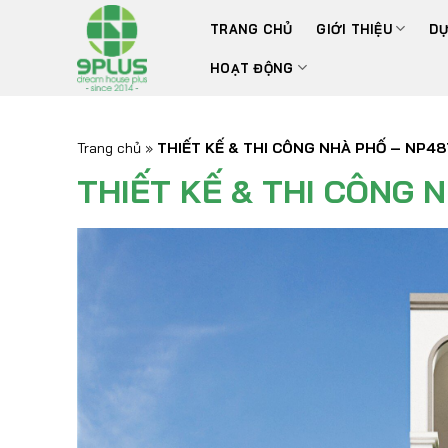
Bỏ
TRANG CHỦ
GIỚI THIỆU
DỰ
qua
nội
HOẠT ĐỘNG
dung
Trang chủ
»
THIẾT KẾ & THI CÔNG NHÀ PHỐ – NP48
THIẾT KẾ & THI CÔNG 