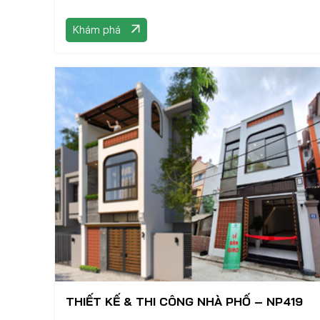
Khám phá
THIẾT KẾ & THI CÔNG NHÀ PHỐ – NP419