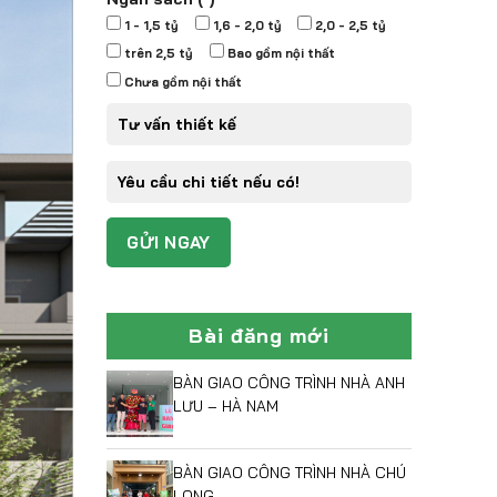
1 - 1,5 tỷ
1,6 - 2,0 tỷ
2,0 - 2,5 tỷ
trên 2,5 tỷ
Bao gồm nội thất
Chưa gồm nội thất
Bài đăng mới
BÀN GIAO CÔNG TRÌNH NHÀ ANH
LƯU – HÀ NAM
BÀN GIAO CÔNG TRÌNH NHÀ CHÚ
LONG