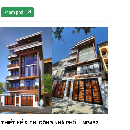
Khám phá
THIẾT KẾ & THI CÔNG NHÀ PHỐ – NP432