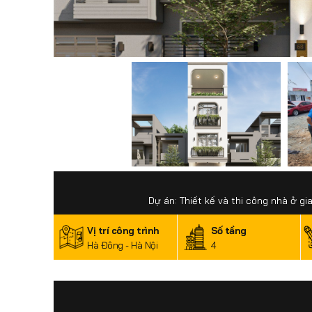
Dự án: Thiết kế và thi công nhà ở gi
Vị trí công trình
Số tầng
Hà Đông - Hà Nội
4