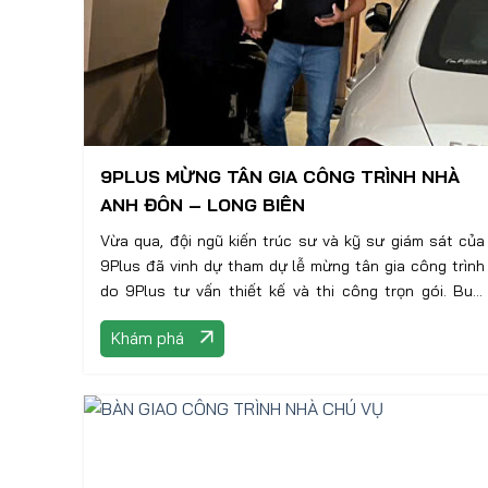
9PLUS MỪNG TÂN GIA CÔNG TRÌNH NHÀ
ANH ĐÔN – LONG BIÊN
Vừa qua, đội ngũ kiến trúc sư và kỹ sư giám sát của
9Plus đã vinh dự tham dự lễ mừng tân gia công trình
do 9Plus tư vấn thiết kế và thi công trọn gói. Buổi
tiệc diễn ra trong không khí ấm cúng, thân tình với sự
Khám phá
góp mặt của gia chủ,