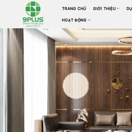
Bỏ
TRANG CHỦ
GIỚI THIỆU
DỰ
qua
nội
HOẠT ĐỘNG
dung