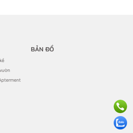
BẢN ĐỒ
 kề
 vườn
Apterment