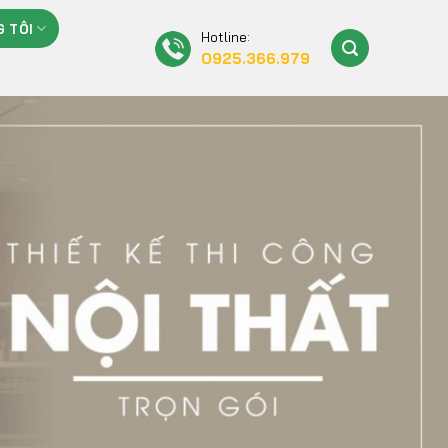
 TÔI
Hotline:
0925.366.979