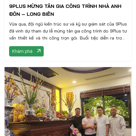
9PLUS MỪNG TÂN GIA CÔNG TRÌNH NHÀ ANH
ĐÔN – LONG BIÊN
Vừa qua, đội ngũ kiến trúc sư và kỹ sư giám sát của 9Plus
đã vinh dự tham dự lễ mừng tân gia công trình do 9Plus tư
vấn thiết kế và thi công trọn gói. Buổi tiệc diễn ra trong
không khí ấm cúng, thân tình với sự góp mặt của gia chủ,
Khám phá