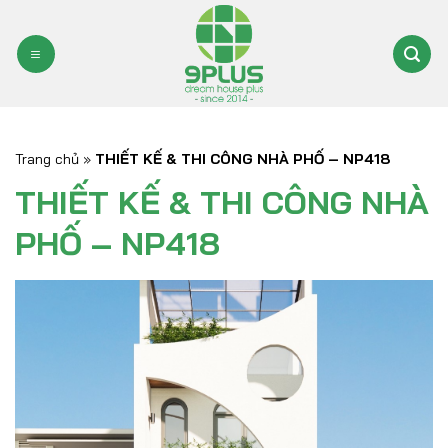
Bỏ
qua
nội
dung
Trang chủ
»
THIẾT KẾ & THI CÔNG NHÀ PHỐ – NP418
THIẾT KẾ & THI CÔNG NHÀ
PHỐ – NP418