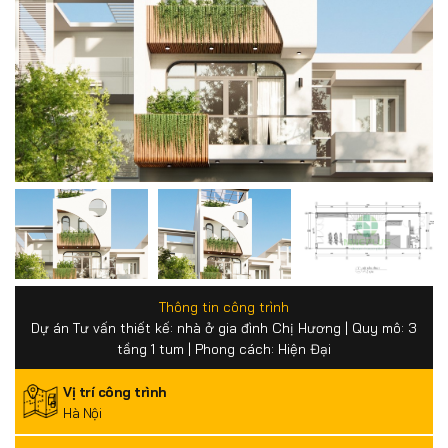
Thông tin công trình
Dự án Tư vấn thiết kế: nhà ở gia đình Chị Hương | Quy mô: 3
tầng 1 tum | Phong cách: Hiện Đại
Vị trí công trình
Hà Nội