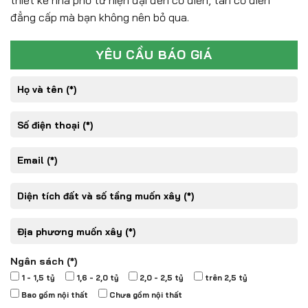
thiết kế nhà phố từ hiện đại đến cổ điển, tân cổ điển
đẳng cấp mà bạn không nên bỏ qua.
YÊU CẦU BÁO GIÁ
Ngân sách (*)
1 - 1,5 tỷ
1,6 - 2,0 tỷ
2,0 - 2,5 tỷ
trên 2,5 tỷ
Bao gồm nội thất
Chưa gồm nội thất