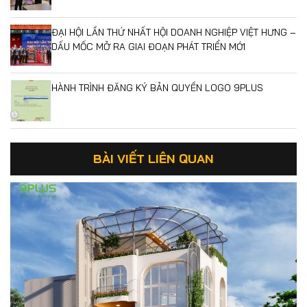
ĐẠI HỘI LẦN THỨ NHẤT HỘI DOANH NGHIỆP VIỆT HƯNG –
DẤU MỐC MỞ RA GIAI ĐOẠN PHÁT TRIỂN MỚI
HÀNH TRÌNH ĐĂNG KÝ BẢN QUYỀN LOGO 9PLUS
BÀI VIẾT LIÊN QUAN