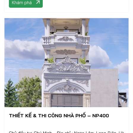
Khám phá
THIẾT KẾ & THI CÔNG NHÀ PHỐ – NP400