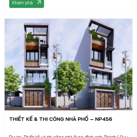
Khám phá
THIẾT KẾ & THI CÔNG NHÀ PHỐ – NP456