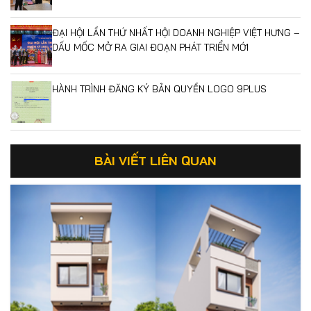
ĐẠI HỘI LẦN THỨ NHẤT HỘI DOANH NGHIỆP VIỆT HƯNG –
DẤU MỐC MỞ RA GIAI ĐOẠN PHÁT TRIỂN MỚI
HÀNH TRÌNH ĐĂNG KÝ BẢN QUYỀN LOGO 9PLUS
BÀI VIẾT LIÊN QUAN