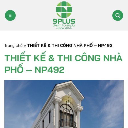
Bỏ
qua
nội
dung
Trang chủ
»
THIẾT KẾ & THI CÔNG NHÀ PHỐ – NP492
THIẾT KẾ & THI CÔNG NHÀ
PHỐ – NP492