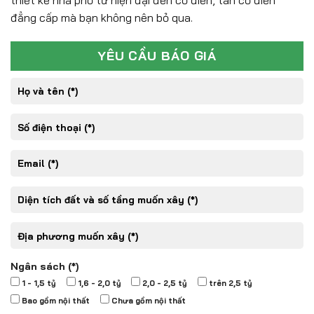
thiết kế nhà phố từ hiện đại đến cổ điển, tân cổ điển
đẳng cấp mà bạn không nên bỏ qua.
YÊU CẦU BÁO GIÁ
Ngân sách (*)
1 - 1,5 tỷ
1,6 - 2,0 tỷ
2,0 - 2,5 tỷ
trên 2,5 tỷ
Bao gồm nội thất
Chưa gồm nội thất