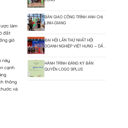
BÀN GIAO CÔNG TRÌNH ANH CHỊ
LINH-GIANG
 được làm
ó đất
ông gió
ĐẠI HỘI LẦN THỨ NHẤT HỘI
DOANH NGHIỆP VIỆT HƯNG – DẤU
MỐC MỞ RA GIAI ĐOẠN PHÁT
TRIỂN MỚI
h này
HÀNH TRÌNH ĐĂNG KÝ BẢN
Bên cạnh
QUYỀN LOGO 9PLUS
áng
ch thông
 thước và