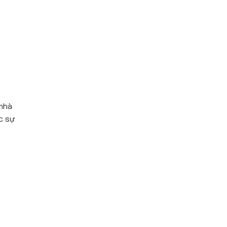
 nhà
c sự