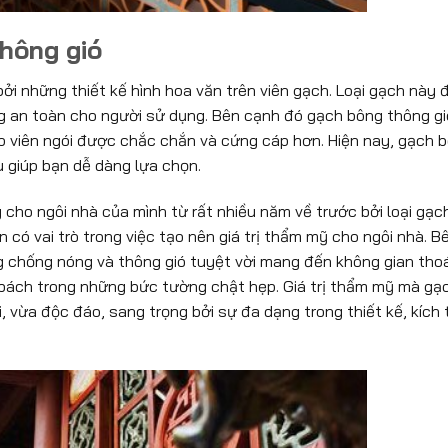
hông gió
ởi những thiết kế hình hoa văn trên viên gạch. Loại gạch này
ng an toàn cho người sử dụng. Bên cạnh đó gạch bông thông gi
úp viên ngói được chắc chắn và cứng cáp hơn. Hiện nay, gạch b
u giúp bạn dễ dàng lựa chọn.
cho ngôi nhà của mình từ rất nhiều năm về trước bởi loại gạc
 có vai trò trong việc tạo nên giá trị thẩm mỹ cho ngôi nhà. 
ng chống nóng và thông gió tuyệt vời mang đến không gian tho
 bách trong những bức tường chật hẹp. Giá trị thẩm mỹ mà gạ
 vừa độc đáo, sang trọng bởi sự đa dạng trong thiết kế, kích