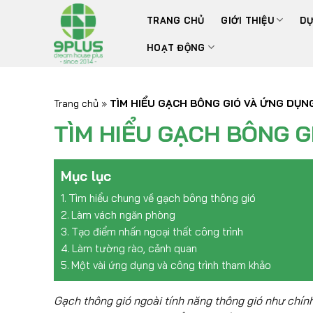
Bỏ
TRANG CHỦ
GIỚI THIỆU
DỰ
qua
nội
HOẠT ĐỘNG
dung
Trang chủ
»
TÌM HIỂU GẠCH BÔNG GIÓ VÀ ỨNG DỤN
TÌM HIỂU GẠCH BÔNG G
Mục lục
Tìm hiểu chung về gạch bông thông gió
Làm vách ngăn phòng
Tạo điểm nhấn ngoại thất công trình
Làm tường rào, cảnh quan
Một vài ứng dụng và công trình tham khảo
Gạch thông gió ngoài tính năng thông gió như chí