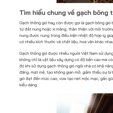
Tìm hiểu chung về gạch bông t
Gạch thông gió hay còn được gọi là gạch bông gió b
từ đất nung hoặc xi măng, thân thiện với môi trườ
nung được nung trong điều kiện nhiệt độ hợp lý gi
có nhiều kích thước và chất liệu, hoa văn khác nha
Gạch thông gió được nhiều người Việt Nam sử dụng 
không chỉ là vật liệu xây dựng có độ bền cao mà còn
đó khi sử dụng gạch thông gió ngôi nhà có khả nă
đãng, mát mẻ, tạo không gian mở, giảm thiểu sự bí
gió đạt đến mức cao, vừa tạo nét mộc mạc, gần gũi,
kiểu dáng.