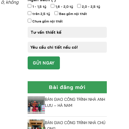
 ở, không
1 - 1,5 tỷ
1,6 - 2,0 tỷ
2,0 - 2,5 tỷ
trên 2,5 tỷ
Bao gồm nội thất
Chưa gồm nội thất
Bài đăng mới
BÀN GIAO CÔNG TRÌNH NHÀ ANH
LƯU – HÀ NAM
BÀN GIAO CÔNG TRÌNH NHÀ CHÚ
LONG