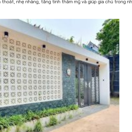
h thoát, nhẹ nhàng, tăng tính thẩm mỹ và giúp gia chủ trong n