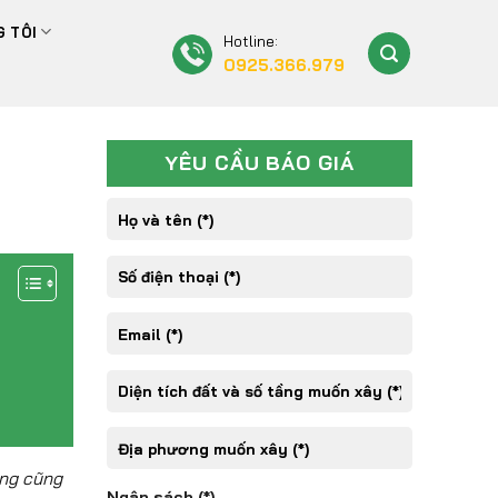
 TÔI
Hotline:
0925.366.979
YÊU CẦU BÁO GIÁ
ưng cũng
Ngân sách (*)