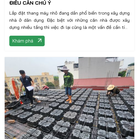
ĐIỀU CẦN CHÚ Ý
Lắp đặt thang máy nhỏ đang dần phổ biến trong xây dựng
nhà ở dân dụng. Đặc biệt với những căn nhà được xây
dựng nhiều tầng thì việc đi lại cũng là một vấn đề cần tính
toán nếu gia đình có người lớn tuổi hoặc trẻ em. Việc lắp
Khám phá
đặt thang máy khiến gia chủ thuận tiện hơn nhiều trong di
chuyển và sinh hoạt