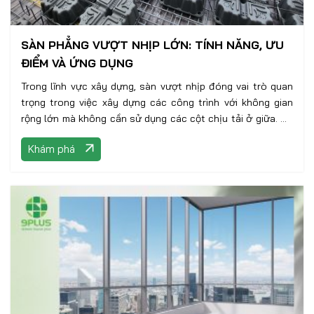
SÀN PHẲNG VƯỢT NHỊP LỚN: TÍNH NĂNG, ƯU
ĐIỂM VÀ ỨNG DỤNG
Trong lĩnh vực xây dựng, sàn vượt nhịp đóng vai trò quan
trọng trong việc xây dựng các công trình với không gian
rộng lớn mà không cần sử dụng các cột chịu tải ở giữa. Để
đáp ứng nhu cầu ngày càng cao của ngành xây dựng, các
Khám phá
nhà sản xuất và kỹ sư đã liên tục phát triển và đưa ra các
sản phẩm và công nghệ mới trong lĩnh vực sàn vượt nhịp.