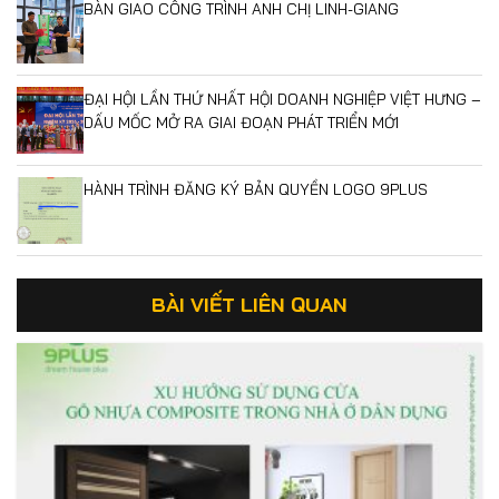
BÀN GIAO CÔNG TRÌNH ANH CHỊ LINH-GIANG
ĐẠI HỘI LẦN THỨ NHẤT HỘI DOANH NGHIỆP VIỆT HƯNG –
DẤU MỐC MỞ RA GIAI ĐOẠN PHÁT TRIỂN MỚI
HÀNH TRÌNH ĐĂNG KÝ BẢN QUYỀN LOGO 9PLUS
BÀI VIẾT LIÊN QUAN