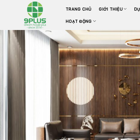
Bỏ
TRANG CHỦ
GIỚI THIỆU
DỰ
qua
nội
HOẠT ĐỘNG
dung