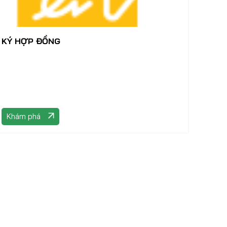
KÝ HỢP ĐỒNG
Khám phá