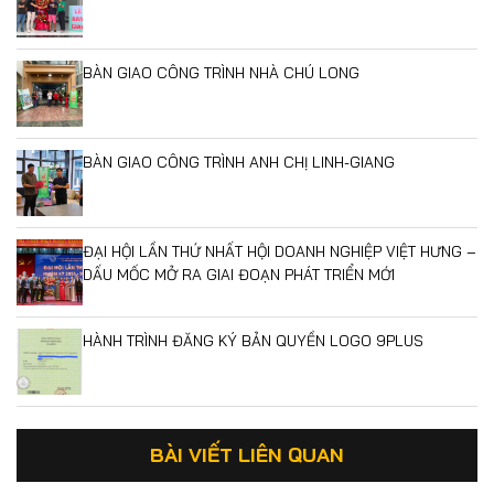
BÀN GIAO CÔNG TRÌNH NHÀ CHÚ LONG
BÀN GIAO CÔNG TRÌNH ANH CHỊ LINH-GIANG
ĐẠI HỘI LẦN THỨ NHẤT HỘI DOANH NGHIỆP VIỆT HƯNG –
DẤU MỐC MỞ RA GIAI ĐOẠN PHÁT TRIỂN MỚI
HÀNH TRÌNH ĐĂNG KÝ BẢN QUYỀN LOGO 9PLUS
BÀI VIẾT LIÊN QUAN