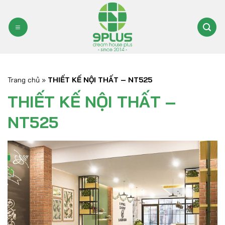
Bỏ
qua
nội
dung
Trang chủ
»
THIẾT KẾ NỘI THẤT – NT525
THIẾT KẾ NỘI THẤT –
NT525