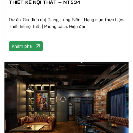
THIẾT KẾ NỘI THẤT – NT534
Dự án: Gia đình chị Giang, Long Biên | Hạng mục thực hiện:
Thiết kế nội thất | Phong cách: Hiện đại
Khám phá