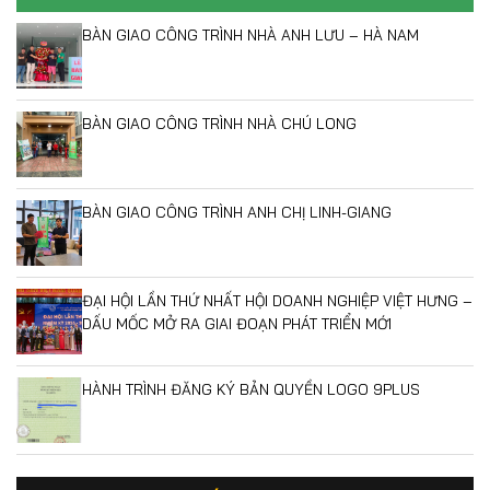
BÀN GIAO CÔNG TRÌNH NHÀ ANH LƯU – HÀ NAM
BÀN GIAO CÔNG TRÌNH NHÀ CHÚ LONG
BÀN GIAO CÔNG TRÌNH ANH CHỊ LINH-GIANG
ĐẠI HỘI LẦN THỨ NHẤT HỘI DOANH NGHIỆP VIỆT HƯNG –
DẤU MỐC MỞ RA GIAI ĐOẠN PHÁT TRIỂN MỚI
HÀNH TRÌNH ĐĂNG KÝ BẢN QUYỀN LOGO 9PLUS