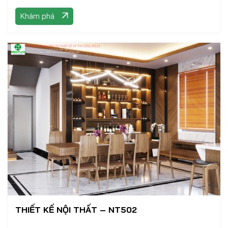
Khám phá
THIẾT KẾ NỘI THẤT – NT502