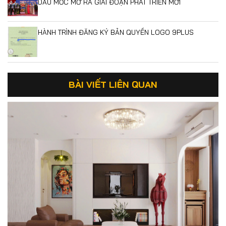
DẤU MỐC MỞ RA GIAI ĐOẠN PHÁT TRIỂN MỚI
HÀNH TRÌNH ĐĂNG KÝ BẢN QUYỀN LOGO 9PLUS
BÀI VIẾT LIÊN QUAN