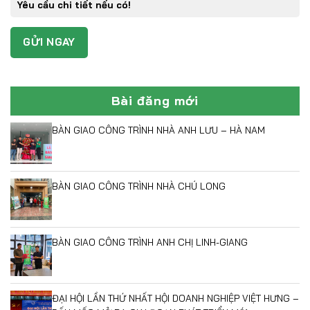
Bài đăng mới
BÀN GIAO CÔNG TRÌNH NHÀ ANH LƯU – HÀ NAM
BÀN GIAO CÔNG TRÌNH NHÀ CHÚ LONG
BÀN GIAO CÔNG TRÌNH ANH CHỊ LINH-GIANG
ĐẠI HỘI LẦN THỨ NHẤT HỘI DOANH NGHIỆP VIỆT HƯNG –