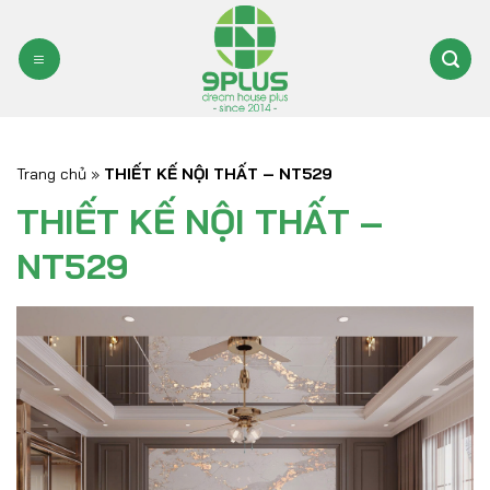
Bỏ
qua
nội
dung
Trang chủ
»
THIẾT KẾ NỘI THẤT – NT529
THIẾT KẾ NỘI THẤT –
NT529