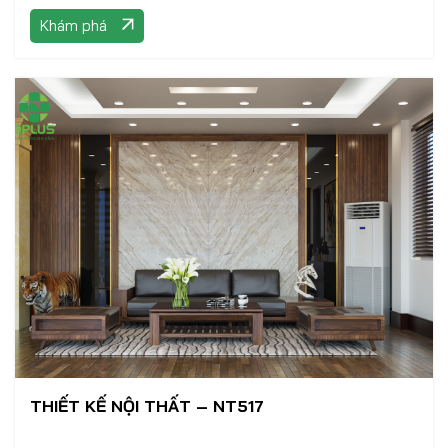
Khám phá
THIẾT KẾ NỘI THẤT – NT517