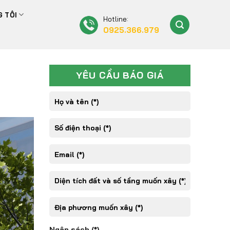
 TÔI
Hotline:
0925.366.979
YÊU CẦU BÁO GIÁ
Ngân sách (*)