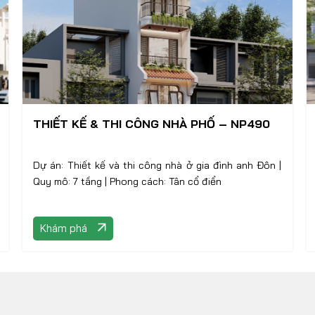
THIẾT KẾ & THI CÔNG NHÀ PHỐ – NP490
Dự án: Thiết kế và thi công nhà ở gia đình anh Đôn |
Quy mô: 7 tầng | Phong cách: Tân cổ điển
Khám phá