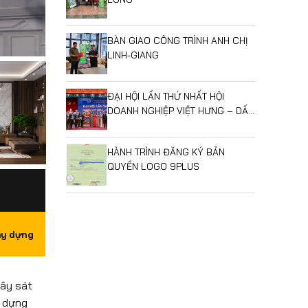
BÀN GIAO CÔNG TRÌNH ANH CHỊ
LINH-GIANG
ĐẠI HỘI LẦN THỨ NHẤT HỘI
DOANH NGHIỆP VIỆT HƯNG – DẤU
MỐC MỞ RA GIAI ĐOẠN PHÁT
TRIỂN MỚI
HÀNH TRÌNH ĐĂNG KÝ BẢN
QUYỀN LOGO 9PLUS
ây dựng
xây sát
y dựng