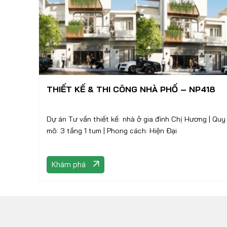
THIẾT KẾ & THI CÔNG NHÀ PHỐ – NP418
Dự án Tư vấn thiết kế: nhà ở gia đình Chị Hương | Quy
mô: 3 tầng 1 tum | Phong cách: Hiện Đại
Khám phá