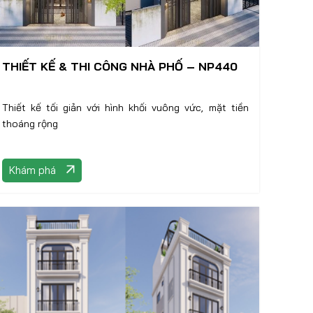
THIẾT KẾ & THI CÔNG NHÀ PHỐ – NP440
Thiết kế tối giản với hình khối vuông vức, mặt tiền
thoáng rộng
Khám phá