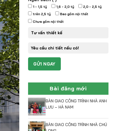
1 - 1,5 tỷ
1,6 - 2,0 tỷ
2,0 - 2,5 tỷ
trên 2,5 tỷ
Bao gồm nội thất
Chưa gồm nội thất
Bài đăng mới
BÀN GIAO CÔNG TRÌNH NHÀ ANH
LƯU – HÀ NAM
BÀN GIAO CÔNG TRÌNH NHÀ CHÚ
LONG