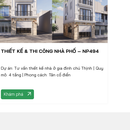
THIẾT KẾ & THI CÔNG NHÀ PHỐ – NP494
Dự án: Tư vấn thiết kế nhà ở gia đình chú Thịnh | Quy
mô: 4 tầng | Phong cách: Tân cổ điển
Khám phá