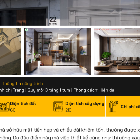
Thông tin công trình
ình chị Trang | Quy mô: 3 tầng 1 tum | Phong cách: Hiện đại
Diện tích đất
Diện tích xây dựng
Chi phí x
60
210
i nhà sở hữu mặt tiền hẹp và chiều dài khiêm tốn, thường được 
 thông. Do đặc điểm này mà việc thiết kế cũng như thi công xâ