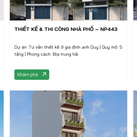
THIẾT KẾ & THI CÔNG NHÀ PHỐ – NP443
Dự án: Tư vấn thiết kế ở gia đình anh Duy | Quy mô: 5
tầng | Phong cách: Địa trung hải
Khám phá