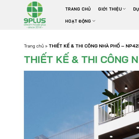
Bỏ
TRANG CHỦ
GIỚI THIỆU
DỰ
qua
nội
HOẠT ĐỘNG
dung
Trang chủ
»
THIẾT KẾ & THI CÔNG NHÀ PHỐ – NP42
THIẾT KẾ & THI CÔNG 