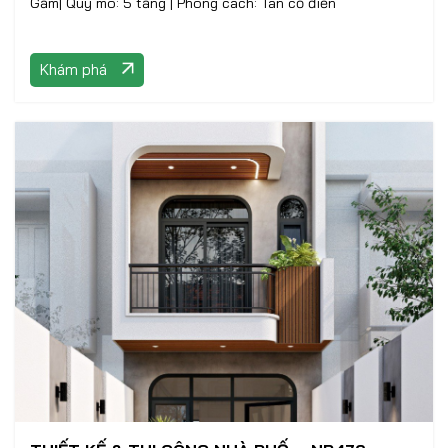
Gấm| Quy mô: 5 tầng | Phong cách: Tân cổ điển
Khám phá