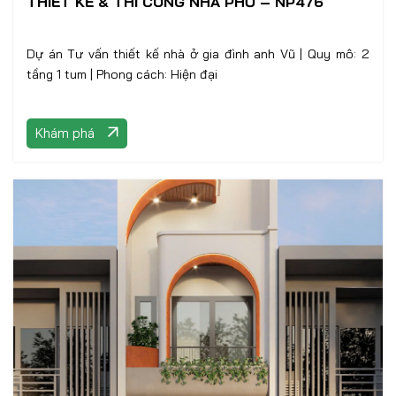
THIẾT KẾ & THI CÔNG NHÀ PHỐ – NP476
Dự án Tư vấn thiết kế nhà ở gia đình anh Vũ | Quy mô: 2
tầng 1 tum | Phong cách: Hiện đại
Khám phá