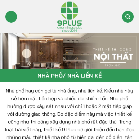
Bỏ
qua
nội
dung
NHÀ PHỐ/ NHÀ LIỀN KỀ
Nhà phố hay còn gọi là nhà ống, nhà liên kề. Kiểu nhà này
sở hữu mặt tiền hẹp và chiều dài khiêm tốn. Nhà phố
hường được xây sát nhau với chỉ 1 hoặc 2 mặt tiếp giáp
với đường giao thông. Do đặc điểm này mà việc thiết kế
cũng như thi công xây dựng nhà phố rất đặc thù. Trong
loạt bài viết này, thiết kế 9 Plus sẽ giới thiệu đến bạn đọc
những mẫu thiết kế nhà phố từ hiện đại đến cổ điển, tân