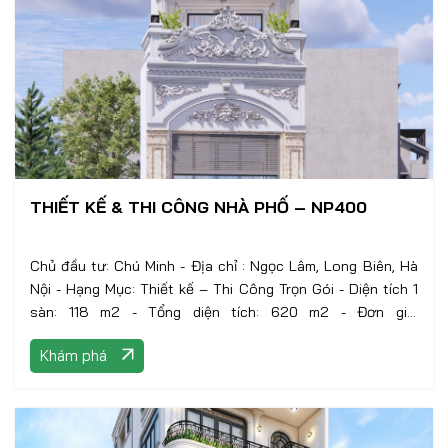
THIẾT KẾ & THI CÔNG NHÀ PHỐ – NP400
Chủ đầu tư: Chú Minh - Địa chỉ : Ngọc Lâm, Long Biên, Hà
Nội - Hạng Mục: Thiết kế – Thi Công Trọn Gói - Diện tích 1
sàn: 118 m2 - Tổng diện tích: 620 m2 - Đơn giá:
7.400.000VNĐ/m2 - Phong cách: Hiện Đại
Khám phá