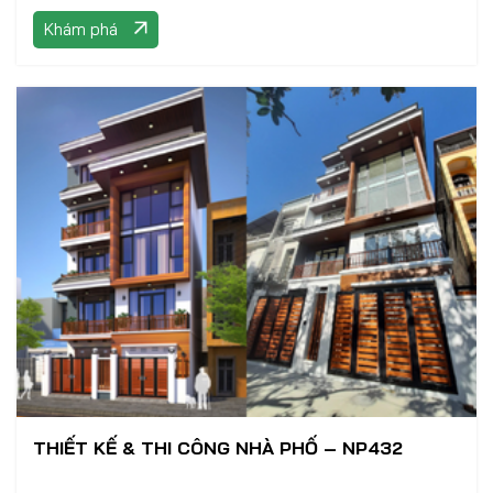
Khám phá
THIẾT KẾ & THI CÔNG NHÀ PHỐ – NP432