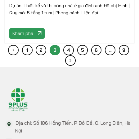
Dự án: Thiết kế và thi công nhà ở gia đình anh Đô chị Minh |
Quy mô: 5 tầng 1 tum | Phong cách: Hiện đại
Khám phá
1
2
3
4
5
6
…
9
Địa chỉ: Số 186 Hồng Tiến, P. Bồ Đề, Q. Long Biên, Hà
Nội