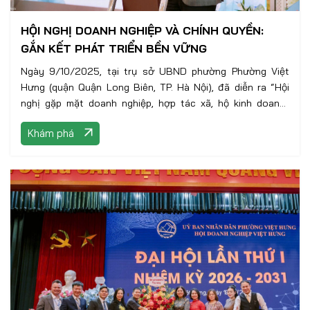
HỘI NGHỊ DOANH NGHIỆP VÀ CHÍNH QUYỀN:
GẮN KẾT PHÁT TRIỂN BỀN VỮNG
Ngày 9/10/2025, tại trụ sở UBND phường Phường Việt
Hưng (quận Quận Long Biên, TP. Hà Nội), đã diễn ra “Hội
nghị gặp mặt doanh nghiệp, hợp tác xã, hộ kinh doanh”
nhân kỷ niệm 21 năm Ngày Doanh Nhân Việt Nam
Khám phá
(13/10/2004 – 13/10/2025) và hưởng ứng phong trào thi
đua “Doanh nhân Thủ đô hội nhập và phát triển”.