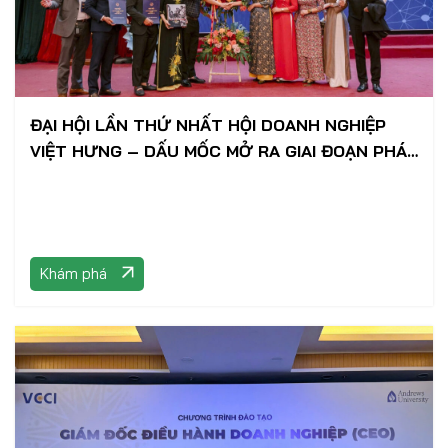
ĐẠI HỘI LẦN THỨ NHẤT HỘI DOANH NGHIỆP
VIỆT HƯNG – DẤU MỐC MỞ RA GIAI ĐOẠN PHÁT
TRIỂN MỚI
Khám phá