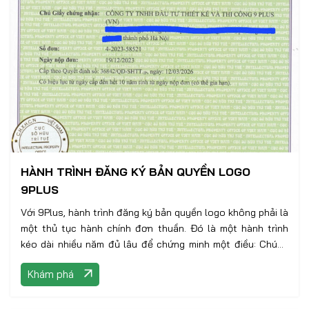
HÀNH TRÌNH ĐĂNG KÝ BẢN QUYỀN LOGO
9PLUS
Với 9Plus, hành trình đăng ký bản quyền logo không phải là
một thủ tục hành chính đơn thuần. Đó là một hành trình
kéo dài nhiều năm đủ lâu để chứng minh một điều: Chúng
tôi nghiêm túc với thương hiệu của mình, và nghiêm túc với
Khám phá
từng công trình của khách hàng.