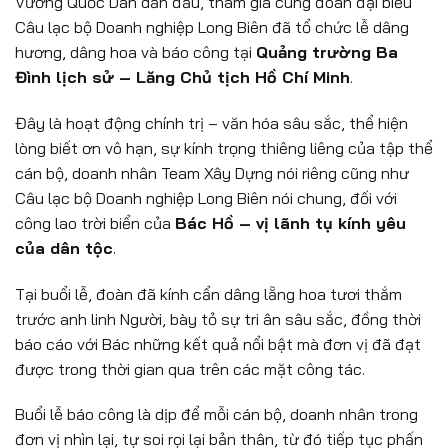
Vương Quốc Dân dẫn đầu, tham gia cùng đoàn đại biểu
Câu lạc bộ Doanh nghiệp Long Biên đã tổ chức lễ dâng
hương, dâng hoa và báo công tại
Quảng trường Ba
Đình lịch sử – Lăng Chủ tịch Hồ Chí Minh
.
Đây là hoạt động chính trị – văn hóa sâu sắc, thể hiện
lòng biết ơn vô hạn, sự kính trọng thiêng liêng của tập thể
cán bộ, doanh nhân Team Xây Dựng nói riêng cũng như
Câu lạc bộ Doanh nghiệp Long Biên nói chung, đối với
công lao trời biển của
Bác Hồ – vị lãnh tụ kính yêu
của dân tộc
.
Tại buổi lễ, đoàn đã kính cẩn dâng lẵng hoa tươi thắm
trước anh linh Người, bày tỏ sự tri ân sâu sắc, đồng thời
báo cáo với Bác những kết quả nổi bật mà đơn vị đã đạt
được trong thời gian qua trên các mặt công tác.
Buổi lễ báo công là dịp để mỗi cán bộ, doanh nhân trong
đơn vị nhìn lại, tự soi rọi lại bản thân, từ đó tiếp tục phấn