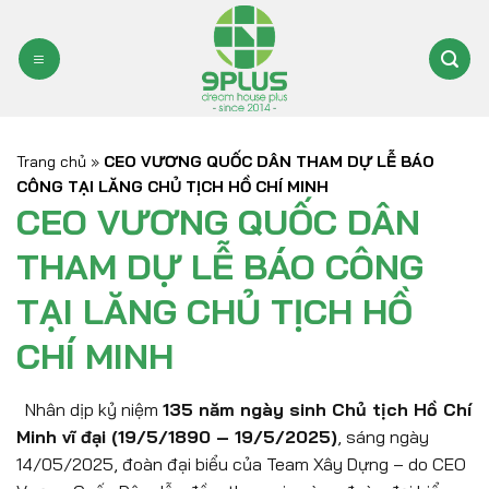
Bỏ
qua
nội
dung
Trang chủ
»
CEO VƯƠNG QUỐC DÂN THAM DỰ LỄ BÁO
CÔNG TẠI LĂNG CHỦ TỊCH HỒ CHÍ MINH
CEO VƯƠNG QUỐC DÂN
THAM DỰ LỄ BÁO CÔNG
TẠI LĂNG CHỦ TỊCH HỒ
CHÍ MINH
Nhân dịp kỷ niệm
135 năm ngày sinh Chủ tịch Hồ Chí
Minh vĩ đại (19/5/1890 – 19/5/2025)
, sáng ngày
14/05/2025, đoàn đại biểu của Team Xây Dựng – do CEO