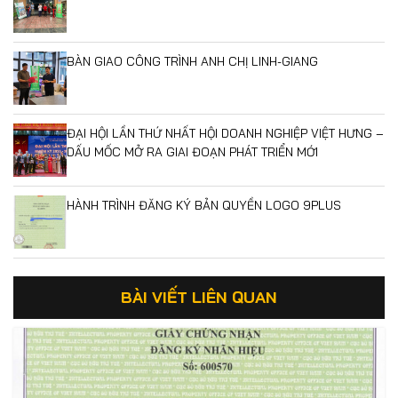
BÀN GIAO CÔNG TRÌNH ANH CHỊ LINH-GIANG
ĐẠI HỘI LẦN THỨ NHẤT HỘI DOANH NGHIỆP VIỆT HƯNG –
DẤU MỐC MỞ RA GIAI ĐOẠN PHÁT TRIỂN MỚI
HÀNH TRÌNH ĐĂNG KÝ BẢN QUYỀN LOGO 9PLUS
BÀI VIẾT LIÊN QUAN