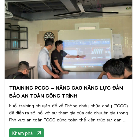
TRAINING PCCC – NÂNG CAO NĂNG LỰC ĐẢM
BẢO AN TOÀN CÔNG TRÌNH
buổi training chuyên đề về Phòng cháy chữa cháy (PCCC)
đã diễn ra sôi nổi với sự tham gia của các chuyên gia trong
lĩnh vực an toàn PCCC cùng toàn thể kiến trúc sư, cán bộ
kỹ thuật của công ty.
Khám phá