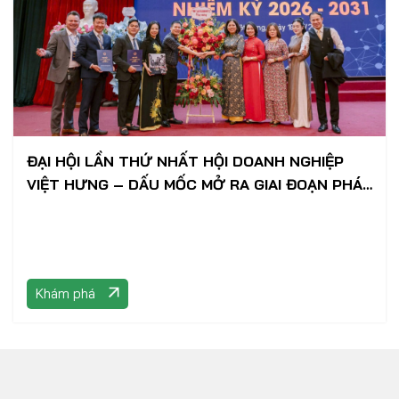
ĐẠI HỘI LẦN THỨ NHẤT HỘI DOANH NGHIỆP
VIỆT HƯNG – DẤU MỐC MỞ RA GIAI ĐOẠN PHÁT
TRIỂN MỚI
Khám phá