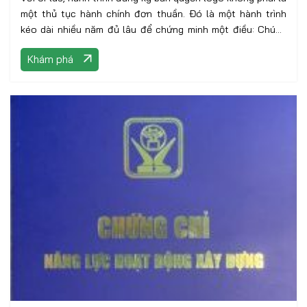
một thủ tục hành chính đơn thuần. Đó là một hành trình
kéo dài nhiều năm đủ lâu để chứng minh một điều: Chúng
tôi nghiêm túc với thương hiệu của mình, và nghiêm túc với
Khám phá
từng công trình của khách hàng.