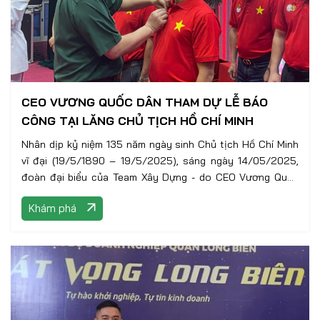
CEO VƯƠNG QUỐC DÂN THAM DỰ LỄ BÁO
CÔNG TẠI LĂNG CHỦ TỊCH HỒ CHÍ MINH
Nhân dịp kỷ niệm 135 năm ngày sinh Chủ tịch Hồ Chí Minh
vĩ đại (19/5/1890 – 19/5/2025), sáng ngày 14/05/2025,
đoàn đại biểu của Team Xây Dựng - do CEO Vương Quốc
Dân dẫn đầu, tham gia cùng đoàn đại biểu CLB Doanh
Khám phá
nghiệp Long Biên