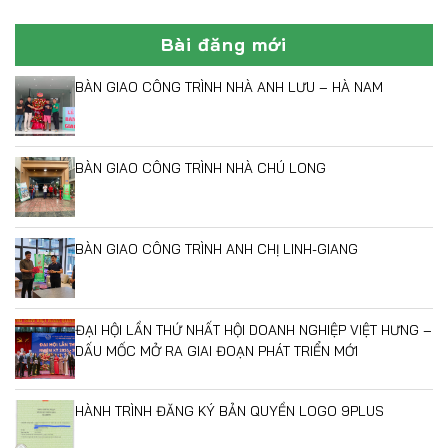
Bài đăng mới
BÀN GIAO CÔNG TRÌNH NHÀ ANH LƯU – HÀ NAM
BÀN GIAO CÔNG TRÌNH NHÀ CHÚ LONG
BÀN GIAO CÔNG TRÌNH ANH CHỊ LINH-GIANG
ĐẠI HỘI LẦN THỨ NHẤT HỘI DOANH NGHIỆP VIỆT HƯNG –
DẤU MỐC MỞ RA GIAI ĐOẠN PHÁT TRIỂN MỚI
HÀNH TRÌNH ĐĂNG KÝ BẢN QUYỀN LOGO 9PLUS