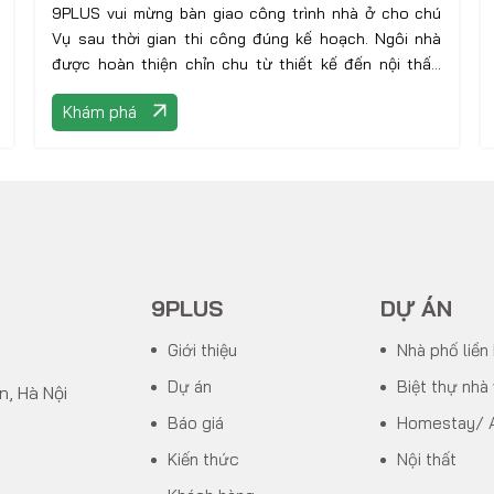
9PLUS vui mừng bàn giao công trình nhà ở cho chú
Vụ sau thời gian thi công đúng kế hoạch. Ngôi nhà
được hoàn thiện chỉn chu từ thiết kế đến nội thất,
đảm bảo công năng và tính thẩm mỹ như mong muốn
Khám phá
9PLUS
DỰ ÁN
Giới thiệu
Nhà phố liền
Dự án
Biệt thự nhà
n, Hà Nội
Báo giá
Homestay/ 
Kiến thức
Nội thất