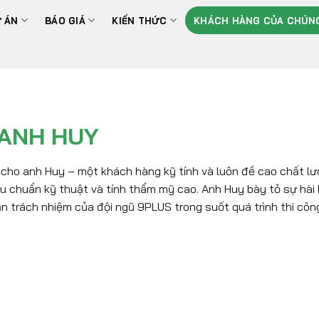
 ÁN
BÁO GIÁ
KIẾN THỨC
KHÁCH HÀNG CỦA CHÚNG
 ANH HUY
 cho anh Huy – một khách hàng kỹ tính và luôn đề cao chất lư
êu chuẩn kỹ thuật và tính thẩm mỹ cao. Anh Huy bày tỏ sự hài 
n trách nhiệm của đội ngũ 9PLUS trong suốt quá trình thi côn