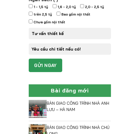
1 - 1,5 tỷ
1,6 - 2,0 tỷ
2,0 - 2,5 tỷ
trên 2,5 tỷ
Bao gồm nội thất
Chưa gồm nội thất
Bài đăng mới
BÀN GIAO CÔNG TRÌNH NHÀ ANH
LƯU – HÀ NAM
BÀN GIAO CÔNG TRÌNH NHÀ CHÚ
LONG