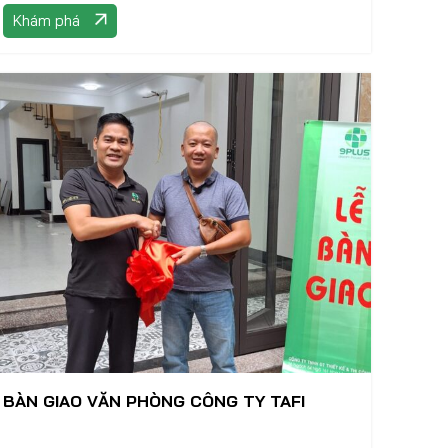
Khám phá
góp mặt của gia chủ,
BÀN GIAO VĂN PHÒNG CÔNG TY TAFI