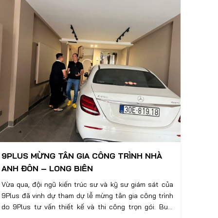
9PLUS MỪNG TÂN GIA CÔNG TRÌNH NHÀ
ANH ĐÔN – LONG BIÊN
Vừa qua, đội ngũ kiến trúc sư và kỹ sư giám sát của
9Plus đã vinh dự tham dự lễ mừng tân gia công trình
do 9Plus tư vấn thiết kế và thi công trọn gói. Buổi
tiệc diễn ra trong không khí ấm cúng, thân tình với sự