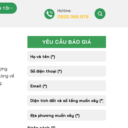
 TÔI
Hotline:
0925.366.979
YÊU CẦU BÁO GIÁ
ợng.
lòng về
g.
Ngân sách (*)