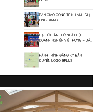
BÀN GIAO CÔNG TRÌNH ANH CHỊ
LINH-GIANG
ĐẠI HỘI LẦN THỨ NHẤT HỘI
DOANH NGHIỆP VIỆT HƯNG – DẤU
MỐC MỞ RA GIAI ĐOẠN PHÁT
TRIỂN MỚI
HÀNH TRÌNH ĐĂNG KÝ BẢN
QUYỀN LOGO 9PLUS