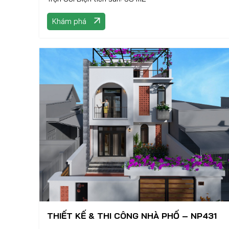
Khám phá
THIẾT KẾ & THI CÔNG NHÀ PHỐ – NP431