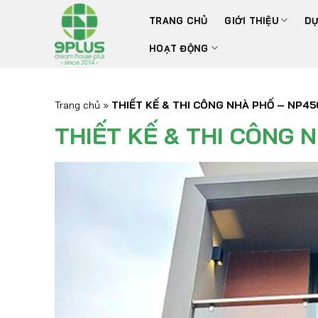
Bỏ
TRANG CHỦ
GIỚI THIỆU
DỰ
qua
nội
HOẠT ĐỘNG
dung
Trang chủ
»
THIẾT KẾ & THI CÔNG NHÀ PHỐ – NP45
THIẾT KẾ & THI CÔNG 