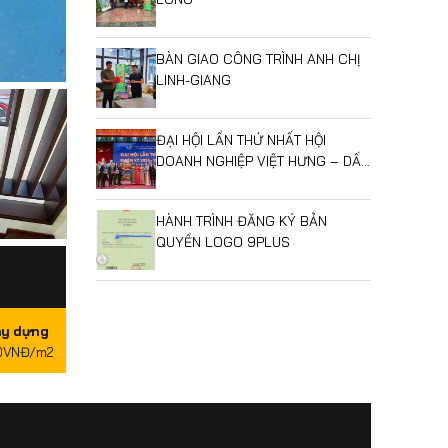
BÀN GIAO CÔNG TRÌNH ANH CHỊ
LINH-GIANG
ĐẠI HỘI LẦN THỨ NHẤT HỘI
DOANH NGHIỆP VIỆT HƯNG – DẤU
MỐC MỞ RA GIAI ĐOẠN PHÁT
TRIỂN MỚI
HÀNH TRÌNH ĐĂNG KÝ BẢN
QUYỀN LOGO 9PLUS
ây dựng
0VNĐ/m2