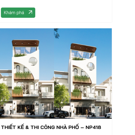
Khám phá
THIẾT KẾ & THI CÔNG NHÀ PHỐ – NP418