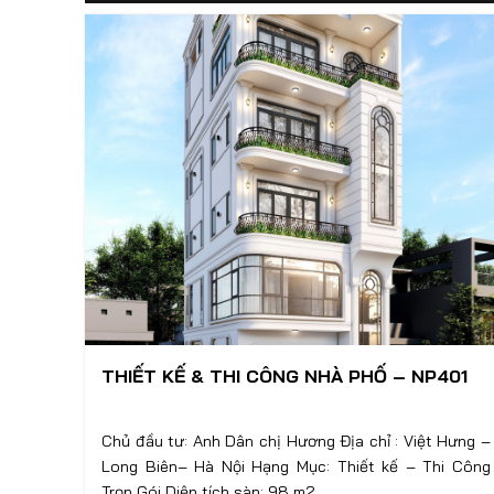
THIẾT KẾ & THI CÔNG NHÀ PHỐ – NP401
Chủ đầu tư: Anh Dân chị Hương Địa chỉ : Việt Hưng –
Long Biên– Hà Nội Hạng Mục: Thiết kế – Thi Công
Trọn Gói Diện tích sàn: 98 m2