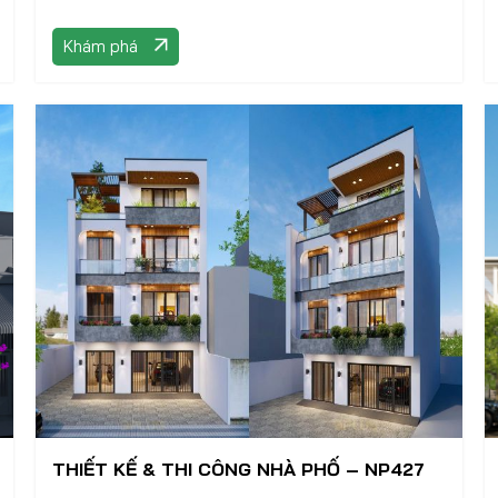
Khám phá
THIẾT KẾ & THI CÔNG NHÀ PHỐ – NP427