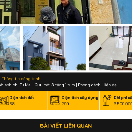
Thông tin công trình
nh anh chị Tú Mai | Quy mô: 3 tầng 1 tum | Phong cách: Hiện đại
Diện tích đất
Diện tích xây dựng
Chi phí x
68
290
6.500.00
BÀI VIẾT LIÊN QUAN