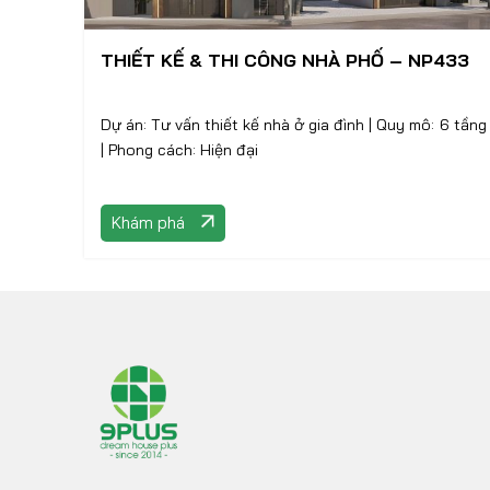
THIẾT KẾ & THI CÔNG NHÀ PHỐ – NP433
Dự án: Tư vấn thiết kế nhà ở gia đình | Quy mô: 6 tầng
| Phong cách: Hiện đại
Khám phá