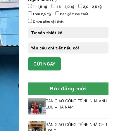
1 - 1,5 tỷ
1,6 - 2,0 tỷ
2,0 - 2,5 tỷ
trên 2,5 tỷ
Bao gồm nội thất
Chưa gồm nội thất
Bài đăng mới
BÀN GIAO CÔNG TRÌNH NHÀ ANH
LƯU – HÀ NAM
BÀN GIAO CÔNG TRÌNH NHÀ CHÚ
LONG