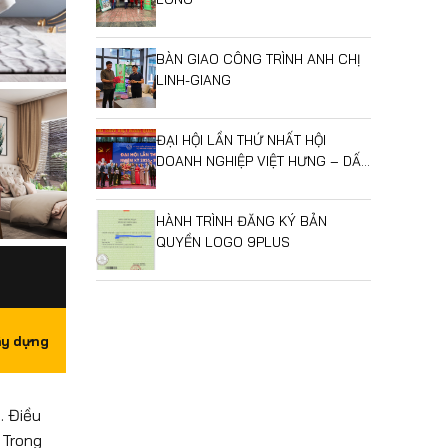
BÀN GIAO CÔNG TRÌNH ANH CHỊ
LINH-GIANG
ĐẠI HỘI LẦN THỨ NHẤT HỘI
DOANH NGHIỆP VIỆT HƯNG – DẤU
MỐC MỞ RA GIAI ĐOẠN PHÁT
TRIỂN MỚI
HÀNH TRÌNH ĐĂNG KÝ BẢN
QUYỀN LOGO 9PLUS
ây dựng
. Điều
 Trong