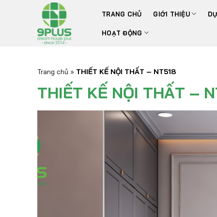
Bỏ
TRANG CHỦ
GIỚI THIỆU
DỰ
qua
nội
HOẠT ĐỘNG
dung
Trang chủ
»
THIẾT KẾ NỘI THẤT – NT518
THIẾT KẾ NỘI THẤT – N