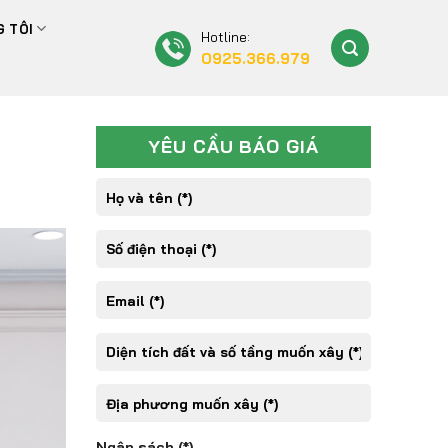
 TÔI
Hotline:
0925.366.979
YÊU CẦU BÁO GIÁ
Ngân sách (*)