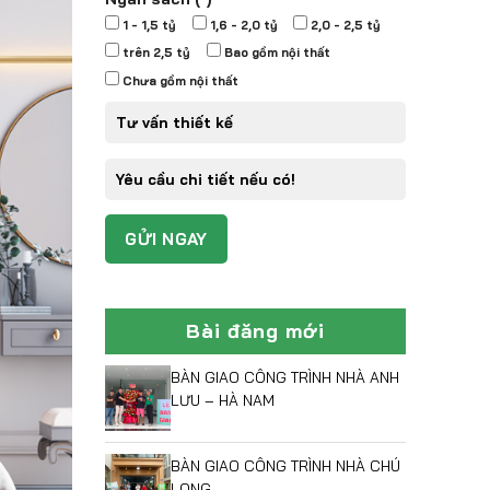
1 - 1,5 tỷ
1,6 - 2,0 tỷ
2,0 - 2,5 tỷ
trên 2,5 tỷ
Bao gồm nội thất
Chưa gồm nội thất
Bài đăng mới
BÀN GIAO CÔNG TRÌNH NHÀ ANH
LƯU – HÀ NAM
BÀN GIAO CÔNG TRÌNH NHÀ CHÚ
LONG