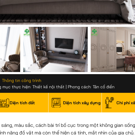
Thông tin công trình
g mục thực hiện: Thiết kế nội thất | Phong cách: Tân cổ điển
Diện tích đất
Diện tích xây dựng
Chi phí x
 sáng, màu sắc, cách bài trí bố cục trong một không gian sống
tính năng đồ vật mà còn thể hiện cá tính, mắt nhìn của gia chủ.