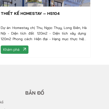
THIẾT KẾ HOMESTAY – HS104
Dự án: Homestay chị Thu, Ngọc Thụy, Long Biên, Hà
Nội - Diện tích đất: 120m2 - Diện tích xây dựng:
120m2 Phong cách: Hiện đại - Hạng mục thực hiện:
Thiết kế kiến trúc
Khám phá
BẢN ĐỒ
 kề