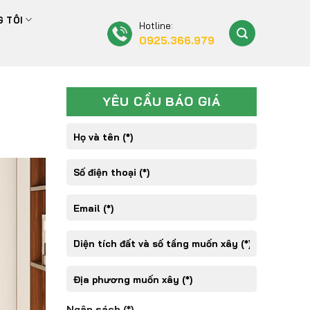
 TÔI
Hotline:
0925.366.979
YÊU CẦU BÁO GIÁ
Ngân sách (*)