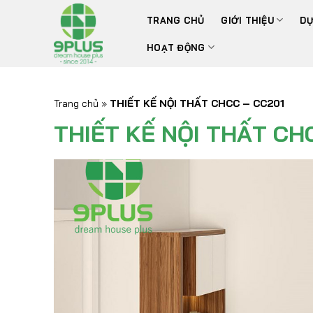
Bỏ
TRANG CHỦ
GIỚI THIỆU
DỰ
qua
nội
HOẠT ĐỘNG
dung
Trang chủ
»
THIẾT KẾ NỘI THẤT CHCC – CC201
THIẾT KẾ NỘI THẤT CH