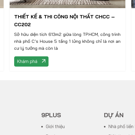
THIẾT KẾ & THI CÔNG NỘI THẤT CHCC –
CC202
Sở hữu diện tích 613m2 giữa lòng TP.HCM, công trình
nhà phố C’s House 5 tầng 1 lửng không chỉ là nơi an
cư lý tưởng mà còn là
Khám phá
9PLUS
DỰ ÁN
Giới thiệu
Nhà phố liền