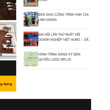
BÀN GIAO CÔNG TRÌNH ANH CHỊ
LINH-GIANG
ĐẠI HỘI LẦN THỨ NHẤT HỘI
DOANH NGHIỆP VIỆT HƯNG – DẤU
MỐC MỞ RA GIAI ĐOẠN PHÁT
TRIỂN MỚI
HÀNH TRÌNH ĐĂNG KÝ BẢN
QUYỀN LOGO 9PLUS
ây dựng