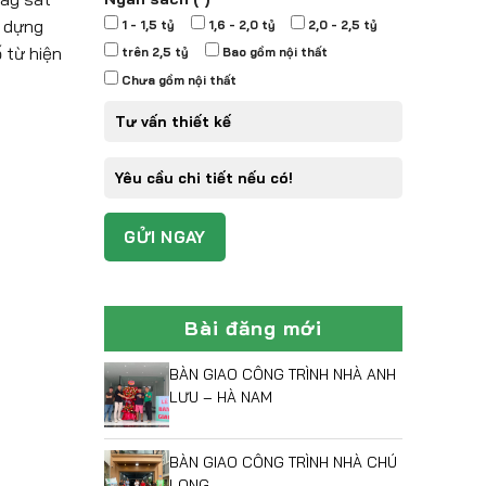
y dựng
1 - 1,5 tỷ
1,6 - 2,0 tỷ
2,0 - 2,5 tỷ
 từ hiện
trên 2,5 tỷ
Bao gồm nội thất
Chưa gồm nội thất
Bài đăng mới
BÀN GIAO CÔNG TRÌNH NHÀ ANH
LƯU – HÀ NAM
BÀN GIAO CÔNG TRÌNH NHÀ CHÚ
LONG