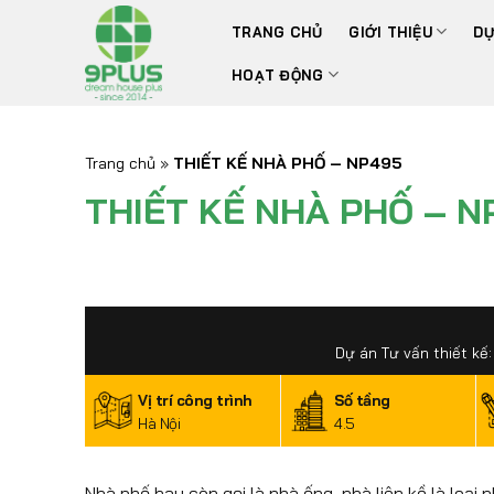
Bỏ
TRANG CHỦ
GIỚI THIỆU
DỰ
qua
nội
HOẠT ĐỘNG
dung
Trang chủ
»
THIẾT KẾ NHÀ PHỐ – NP495
THIẾT KẾ NHÀ PHỐ – N
Dự án Tư vấn thiết kế:
Vị trí công trình
Số tầng
Hà Nội
4.5
Nhà phố hay còn gọi là nhà ống, nhà liên kề là loạ