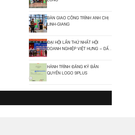
BÀN GIAO CÔNG TRÌNH ANH CHỊ
LINH-GIANG
ĐẠI HỘI LẦN THỨ NHẤT HỘI
DOANH NGHIỆP VIỆT HƯNG – DẤU
MỐC MỞ RA GIAI ĐOẠN PHÁT
TRIỂN MỚI
HÀNH TRÌNH ĐĂNG KÝ BẢN
QUYỀN LOGO 9PLUS