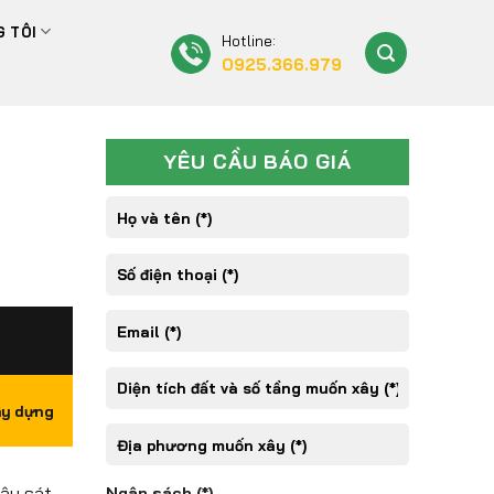
 TÔI
Hotline:
0925.366.979
YÊU CẦU BÁO GIÁ
ây dựng
xây sát
Ngân sách (*)