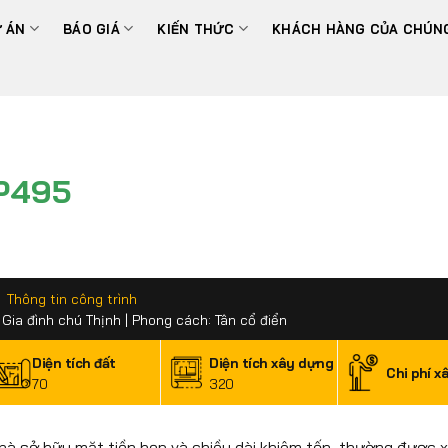
 ÁN
BÁO GIÁ
KIẾN THỨC
KHÁCH HÀNG CỦA CHÚNG
P495
Thông tin công trình
 Gia đình chú Thịnh | Phong cách: Tân cổ điển
Diện tích đất
Diện tích xây dựng
Chi phí x
70
320
i nhà sở hữu mặt tiền hẹp và chiều dài khiêm tốn, thường được 