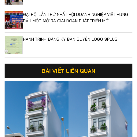
ĐẠI HỘI LẦN THỨ NHẤT HỘI DOANH NGHIỆP VIỆT HƯNG –
DẤU MỐC MỞ RA GIAI ĐOẠN PHÁT TRIỂN MỚI
HÀNH TRÌNH ĐĂNG KÝ BẢN QUYỀN LOGO 9PLUS
BÀI VIẾT LIÊN QUAN