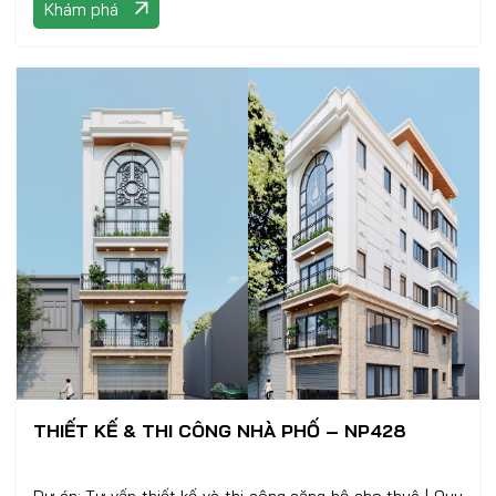
Khám phá
THIẾT KẾ & THI CÔNG NHÀ PHỐ – NP428