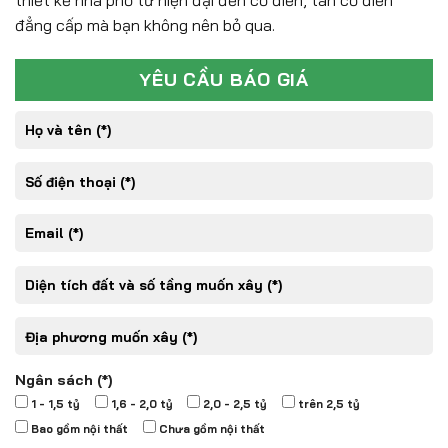
thiết kế nhà phố từ hiện đại đến cổ điển, tân cổ điển
đẳng cấp mà bạn không nên bỏ qua.
YÊU CẦU BÁO GIÁ
Ngân sách (*)
1 - 1,5 tỷ
1,6 - 2,0 tỷ
2,0 - 2,5 tỷ
trên 2,5 tỷ
Bao gồm nội thất
Chưa gồm nội thất