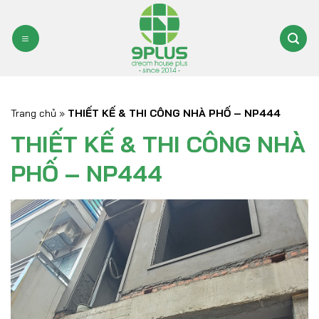
Bỏ
qua
nội
dung
Trang chủ
»
THIẾT KẾ & THI CÔNG NHÀ PHỐ – NP444
THIẾT KẾ & THI CÔNG NHÀ
PHỐ – NP444