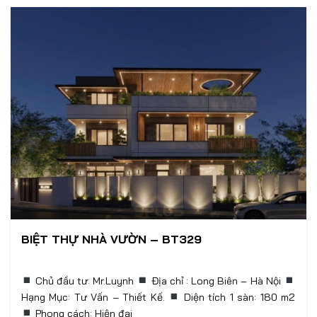
BIỆT THỰ NHÀ VƯỜN – BT329
Chủ đầu tư: Mr.Luynh
Địa chỉ : Long Biên – Hà Nội
Hạng Mục: Tư Vấn – Thiết Kế.
Phong cách: Hiện đại