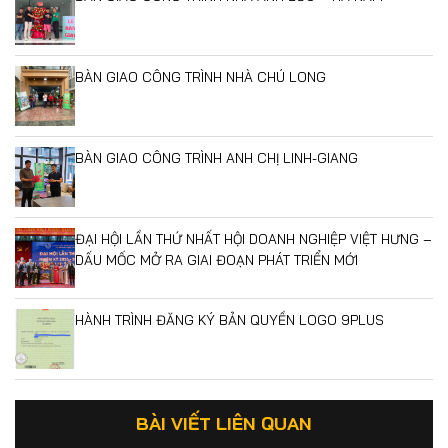
BÀN GIAO CÔNG TRÌNH NHÀ CHÚ LONG
BÀN GIAO CÔNG TRÌNH ANH CHỊ LINH-GIANG
ĐẠI HỘI LẦN THỨ NHẤT HỘI DOANH NGHIỆP VIỆT HƯNG –
DẤU MỐC MỞ RA GIAI ĐOẠN PHÁT TRIỂN MỚI
HÀNH TRÌNH ĐĂNG KÝ BẢN QUYỀN LOGO 9PLUS
BÀI VIẾT LIÊN QUAN