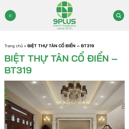
Bỏ
qua
nội
dung
Trang chủ
»
BIỆT THỰ TÂN CỔ ĐIỂN – BT319
BIỆT THỰ TÂN CỔ ĐIỂN –
BT319