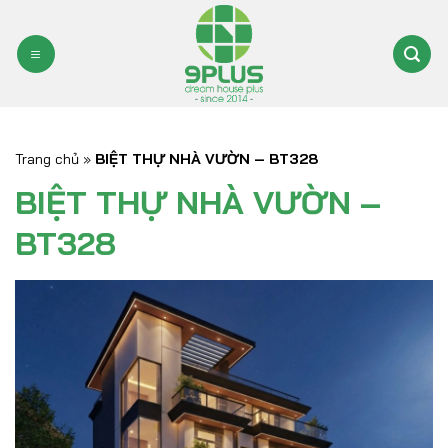
Bỏ
qua
nội
dung
Trang chủ
»
BIỆT THỰ NHÀ VƯỜN – BT328
BIỆT THỰ NHÀ VƯỜN –
BT328