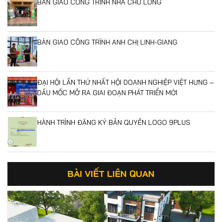
BÀN GIAO CÔNG TRÌNH NHÀ CHÚ LONG
BÀN GIAO CÔNG TRÌNH ANH CHỊ LINH-GIANG
ĐẠI HỘI LẦN THỨ NHẤT HỘI DOANH NGHIỆP VIỆT HƯNG –
DẤU MỐC MỞ RA GIAI ĐOẠN PHÁT TRIỂN MỚI
HÀNH TRÌNH ĐĂNG KÝ BẢN QUYỀN LOGO 9PLUS
BÀI VIẾT LIÊN QUAN