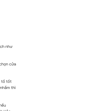
ạch như
 chọn cửa
 tố tốt
 nhầm thì
 nếu