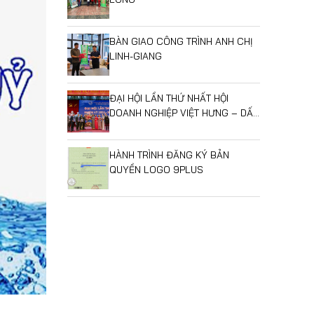
BÀN GIAO CÔNG TRÌNH ANH CHỊ
LINH-GIANG
ĐẠI HỘI LẦN THỨ NHẤT HỘI
DOANH NGHIỆP VIỆT HƯNG – DẤU
MỐC MỞ RA GIAI ĐOẠN PHÁT
TRIỂN MỚI
HÀNH TRÌNH ĐĂNG KÝ BẢN
QUYỀN LOGO 9PLUS