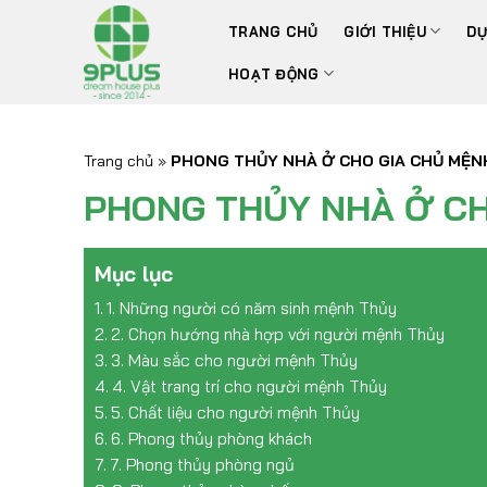
Bỏ
TRANG CHỦ
GIỚI THIỆU
DỰ
qua
nội
HOẠT ĐỘNG
dung
Trang chủ
»
PHONG THỦY NHÀ Ở CHO GIA CHỦ MỆN
PHONG THỦY NHÀ Ở CH
Mục lục
1. Những người có năm sinh mệnh Thủy
2. Chọn hướng nhà hợp với người mệnh Thủy
3. Màu sắc cho người mệnh Thủy
4. Vật trang trí cho người mệnh Thủy
5. Chất liệu cho người mệnh Thủy
6. Phong thủy phòng khách
7. Phong thủy phòng ngủ