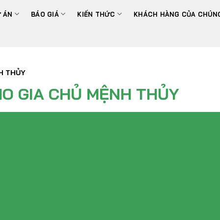
 ÁN
BÁO GIÁ
KIẾN THỨC
KHÁCH HÀNG CỦA CHÚNG
H THỦY
O GIA CHỦ MỆNH THỦY