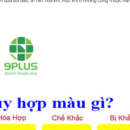
n quá dồi dào, át hết hỏa khí, mộc khí ở những cung thuộc hà