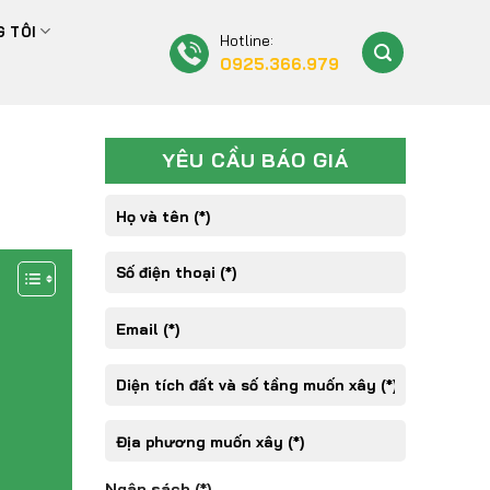
 TÔI
Hotline:
0925.366.979
YÊU CẦU BÁO GIÁ
Ngân sách (*)