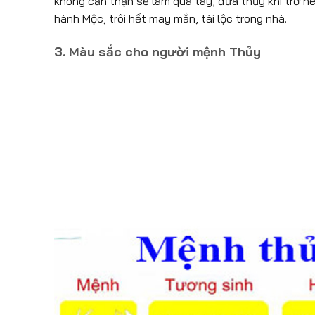
không cẩn thận sẽ làm quá tay, đưa thủy khí trở nê
hành Mộc, trôi hết may mắn, tài lộc trong nhà.
3. Màu sắc cho người mệnh Thủy