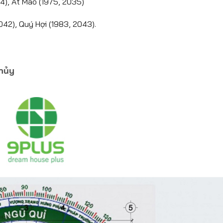
4), Ất Mão (1975, 2035)
42), Quý Hợi (1983, 2043).
hủy