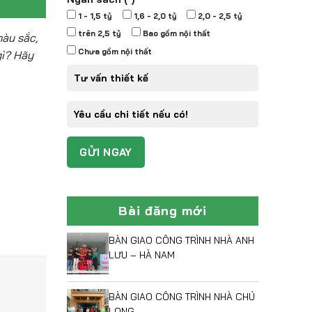
1 - 1,5 tỷ
1,6 - 2,0 tỷ
2,0 - 2,5 tỷ
trên 2,5 tỷ
Bao gồm nội thất
màu sắc,
Chưa gồm nội thất
gì? Hãy
Bài đăng mới
BÀN GIAO CÔNG TRÌNH NHÀ ANH
LƯU – HÀ NAM
BÀN GIAO CÔNG TRÌNH NHÀ CHÚ
LONG