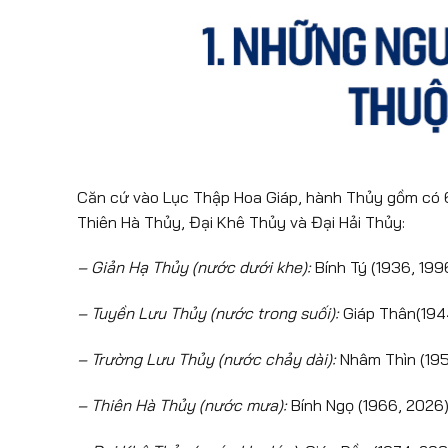
Căn cứ vào Lục Thập Hoa Giáp, hành Thủy gồm có 6
Thiên Hà Thủy, Đại Khê Thủy và Đại Hải Thủy:
– Giản Hạ Thủy (nước dưới khe):
Bính Tý (1936, 199
– Tuyền Lưu Thủy (nước trong suối):
Giáp Thân(1944
– Trường Lưu Thủy (nước chảy dài):
Nhâm Thìn (1952
– Thiên Hà Thủy (nước mưa):
Bính Ngọ (1966, 2026)