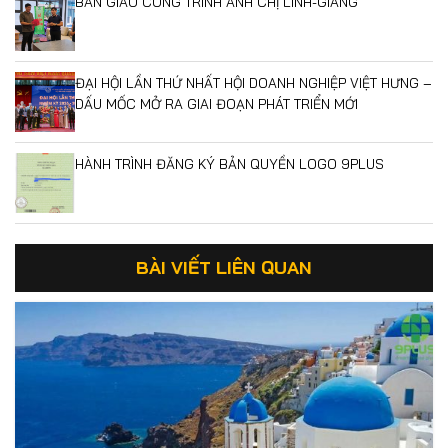
BÀN GIAO CÔNG TRÌNH ANH CHỊ LINH-GIANG
ĐẠI HỘI LẦN THỨ NHẤT HỘI DOANH NGHIỆP VIỆT HƯNG –
DẤU MỐC MỞ RA GIAI ĐOẠN PHÁT TRIỂN MỚI
HÀNH TRÌNH ĐĂNG KÝ BẢN QUYỀN LOGO 9PLUS
BÀI VIẾT LIÊN QUAN