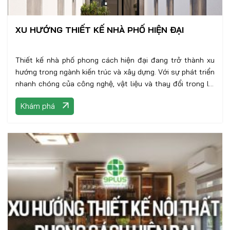
XU HƯỚNG THIẾT KẾ NHÀ PHỐ HIỆN ĐẠI
Thiết kế nhà phố phong cách hiện đại đang trở thành xu
hướng trong ngành kiến trúc và xây dựng. Với sự phát triển
nhanh chóng của công nghệ, vật liệu và thay đổi trong lối
sống của con người, những căn nhà phố đương đại không
Khám phá
chỉ đáp ứng nhu cầu sinh hoạt hiện đại mà còn tạo nên
không gian sống tinh tế, tiện nghi và đồng thời gắn kết với
thiên nhiên.