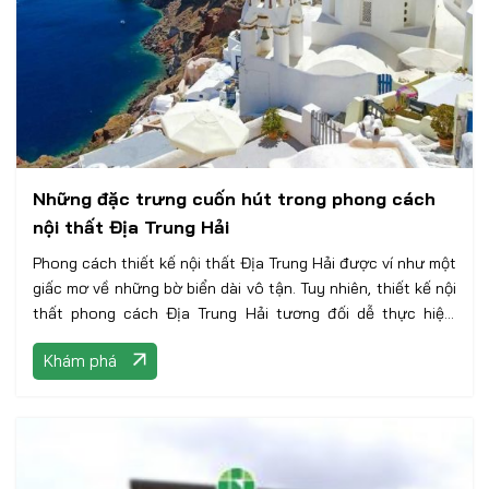
Những đặc trưng cuốn hút trong phong cách
nội thất Địa Trung Hải
Phong cách thiết kế nội thất Địa Trung Hải được ví như một
giấc mơ về những bờ biển dài vô tận. Tuy nhiên, thiết kế nội
thất phong cách Địa Trung Hải tương đối dễ thực hiện,
ngay cả khi nhà của bạn không phải là vùng ven biển đầy
Khám phá
nắng gió.