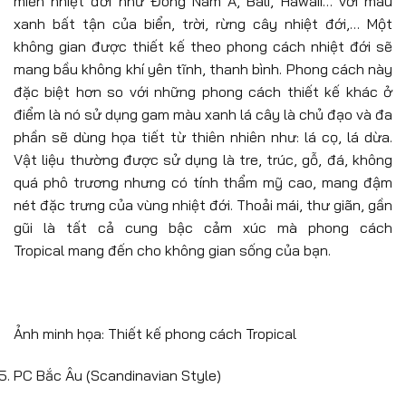
miền nhiệt đới như Đông Nam Á, Bali, Hawaii… với màu
xanh bất tận của biển, trời, rừng cây nhiệt đới,… Một
không gian được thiết kế theo phong cách nhiệt đới sẽ
mang bầu không khí yên tĩnh, thanh bình. Phong cách này
đặc biệt hơn so với những phong cách thiết kế khác ở
điểm là nó sử dụng gam màu xanh lá cây là chủ đạo và đa
phần sẽ dùng họa tiết từ thiên nhiên như: lá cọ, lá dừa.
Vật liệu thường được sử dụng là tre, trúc, gỗ, đá, không
quá phô trương nhưng có tính thẩm mỹ cao, mang đậm
nét đặc trưng của vùng nhiệt đới. Thoải mái, thư giãn, gần
gũi là tất cả cung bậc cảm xúc mà phong cách
Tropical mang đến cho không gian sống của bạn.
Ảnh minh họa: Thiết kế phong cách Tropical
PC Bắc Âu (Scandinavian Style)