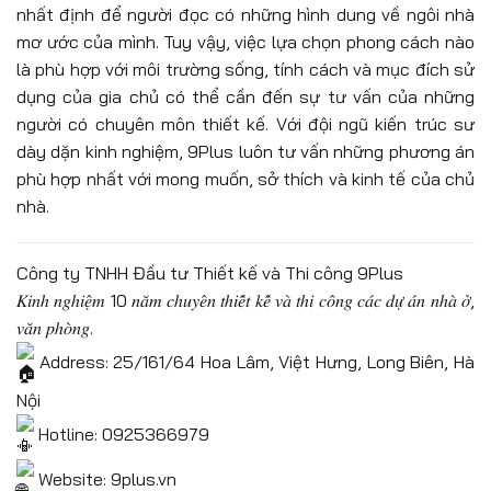
nhất định để người đọc có những hình dung về ngôi nhà
mơ ước của mình. Tuy vậy, việc lựa chọn phong cách nào
là phù hợp với môi trường sống, tính cách và mục đích sử
dụng của gia chủ có thể cần đến sự tư vấn của những
người có chuyên môn thiết kế. Với đội ngũ kiến trúc sư
dày dặn kinh nghiệm, 9Plus luôn tư vấn những phương án
phù hợp nhất với mong muốn, sở thích và kinh tế của chủ
nhà.
Công ty TNHH Đầu tư Thiết kế và Thi công 9Plus
𝐾𝑖𝑛ℎ 𝑛𝑔ℎ𝑖𝑒̣̂𝑚 10 𝑛𝑎̆𝑚 𝑐ℎ𝑢𝑦𝑒̂𝑛 𝑡ℎ𝑖𝑒̂́𝑡 𝑘𝑒̂́ 𝑣𝑎̀ 𝑡ℎ𝑖 𝑐𝑜̂𝑛𝑔 𝑐𝑎́𝑐 𝑑𝑢̛̣ 𝑎́𝑛 𝑛ℎ𝑎̀ 𝑜̛̉,
𝑣𝑎̆𝑛 𝑝ℎ𝑜̀𝑛𝑔.
Address: 25/161/64 Hoa Lâm, Việt Hưng, Long Biên, Hà
Nội
Hotline: 0925366979
Website: 9plus.vn