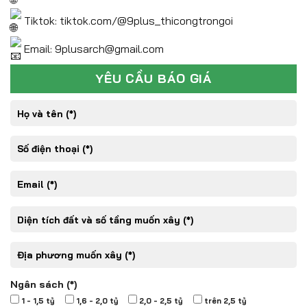
Tiktok: tiktok.com/@9plus_thicongtrongoi
Email: 9plusarch@gmail.com
YÊU CẦU BÁO GIÁ
Ngân sách (*)
1 - 1,5 tỷ
1,6 - 2,0 tỷ
2,0 - 2,5 tỷ
trên 2,5 tỷ