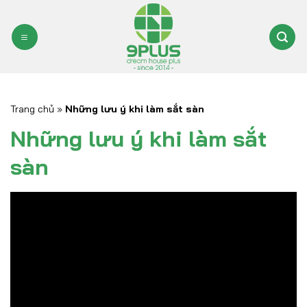
Bỏ
qua
nội
dung
Trang chủ
»
Những lưu ý khi làm sắt sàn
Những lưu ý khi làm sắt
sàn