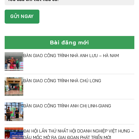
Bài đăng mới
BÀN GIAO CÔNG TRÌNH NHÀ ANH LƯU – HÀ NAM
BÀN GIAO CÔNG TRÌNH NHÀ CHÚ LONG
BÀN GIAO CÔNG TRÌNH ANH CHỊ LINH-GIANG
ĐẠI HỘI LẦN THỨ NHẤT HỘI DOANH NGHIỆP VIỆT HƯNG –
DẤU MỐC MỞ RA GIAI ĐOẠN PHÁT TRIỂN MỚI