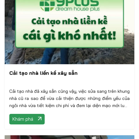
Cải tạo nhà liền kề xây sẵn
Cải tạo nhà đã xây sẵn cũng vậy, việc sửa sang trên khung
nhà cũ ra sao để vừa cải thiện được những điểm yếu của
ngôi nhà vừa tiết kiệm chi phí và đem lại diện mạo mới luôn
là bài toán khó cho các kiến trúc sư! -----‐‐---------‐-----------
Khám phá
------------