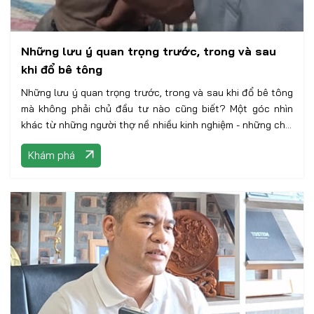
Những lưu ý quan trọng trước, trong và sau
khi đổ bê tông
Những lưu ý quan trọng trước, trong và sau khi đổ bê tông
mà không phải chủ đầu tư nào cũng biết? Một góc nhìn
khác từ những người thợ nề nhiều kinh nghiệm - những chia
sẻ chân thực sẽ giúp bạn có cái nhìn bao quát về công
Khám phá
đoạn này!