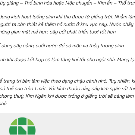
ủy giáng – Thổ bình hòa hoặc Mộc chuyển – Kim ẩn – Thổ tru
 dụng kích hoạt luồng sinh khí thu được từ giếng trời. Nhằm là
, người ta còn thiết kế thêm hồ nước ở khu vực này. Nước chảy 
ông gian mát mẻ hơn, cây cối phát triển tươi tốt hơn.
ể dùng cây cảnh, suối nước để có mộc và thủy tương sinh.
ảnh khi được kết hợp sẽ làm tăng khí tốt cho ngôi nhà. Mang lạ
trang trí bàn làm việc theo dạng chậu cảnh nhỏ. Tuy nhiên, k
 có thể cao trên 1 mét. Với kích thước này, cây kim ngân rất th
hong thuỷ, Kim Ngân khi được trồng ở giếng trời sẽ càng làm 
chủ