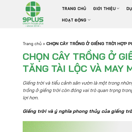
Bỏ
TRANG CHỦ
GIỚI THIỆU
DỰ
qua
nội
HOẠT ĐỘNG
dung
Trang chủ
»
CHỌN CÂY TRỒNG Ở GIẾNG TRỜI HỢP P
CHỌN CÂY TRỒNG Ở GI
TĂNG TÀI LỘC VÀ MAY 
Giếng trời và tiểu cảnh sân vườn là một trong nhữn
trồng ở giếng trời còn đóng vai trò quan trọng tron
lợi hơn.
Giếng trời và ý nghĩa phong thủy của giếng trờ