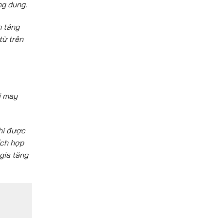
ng dung.
m tăng
từ trên
i may
hi được
ích hợp
gia tăng