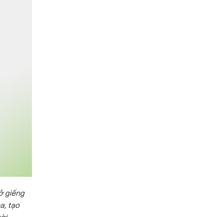
ở giếng
a, tạo