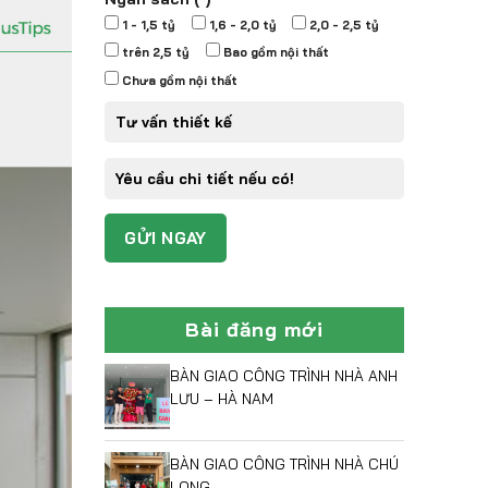
1 - 1,5 tỷ
1,6 - 2,0 tỷ
2,0 - 2,5 tỷ
trên 2,5 tỷ
Bao gồm nội thất
Chưa gồm nội thất
Bài đăng mới
BÀN GIAO CÔNG TRÌNH NHÀ ANH
LƯU – HÀ NAM
BÀN GIAO CÔNG TRÌNH NHÀ CHÚ
LONG