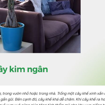
m, trong vườn nhỏ hoặc trong nhà. Trồng một cây khế xinh xắn 
 gần gũi. Bên cạnh đó, cây khế khá dễ chăm. Khi cây khế ra ho