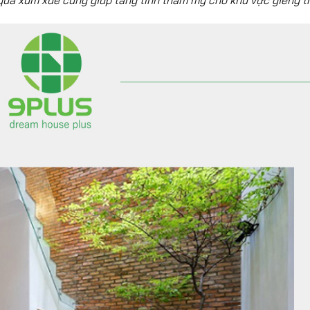
ả xum xuê cũng giúp tăng tính thẩm mỹ cho khu vực giếng tr