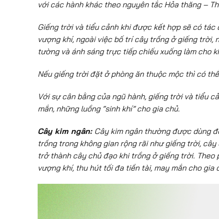
với các hành khác theo nguyên tắc Hỏa thăng – Th
Giếng trời và tiểu cảnh khi được kết hợp sẽ có tác
vượng khí, ngoài việc bố trí cây trồng ở giếng trời
tường và ánh sáng trực tiếp chiếu xuống làm cho kh
Nếu giếng trời đặt ở phòng ăn thuộc mộc thì có th
Với sự cân bằng của ngũ hành, giếng trời và tiểu c
mắn, những luồng “sinh khí” cho gia chủ.
Cây kim ngân:
Cây kim ngân thường được dùng để 
trồng trong không gian rộng rãi như giếng trời, cây
trở thành cây chủ đạo khi trồng ở giếng trời.
Theo p
vượng khí, thu hút tối đa tiền tài, may mắn cho gia 