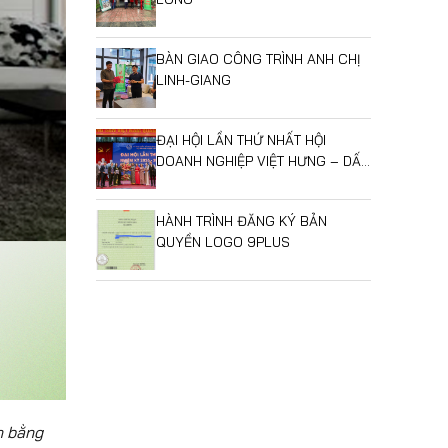
BÀN GIAO CÔNG TRÌNH ANH CHỊ
LINH-GIANG
ĐẠI HỘI LẦN THỨ NHẤT HỘI
DOANH NGHIỆP VIỆT HƯNG – DẤU
MỐC MỞ RA GIAI ĐOẠN PHÁT
TRIỂN MỚI
HÀNH TRÌNH ĐĂNG KÝ BẢN
QUYỀN LOGO 9PLUS
n bằng