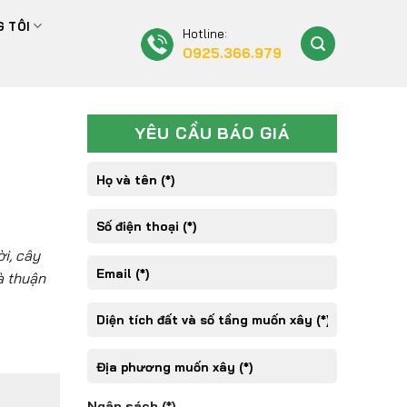
 TÔI
Hotline:
0925.366.979
YÊU CẦU BÁO GIÁ
ời, cây
à thuận
Ngân sách (*)